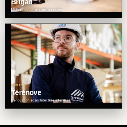
Brigad
Métiers de terrain mis en scène
PHOTO
Térénove
Rénovation et architecture intérieure